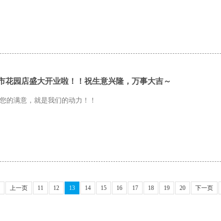
市花园店盛大开业啦！！祝生意兴隆，万事大吉～
您的满意，就是我们的动力！！
上一页
11
12
13
14
15
16
17
18
19
20
下一页