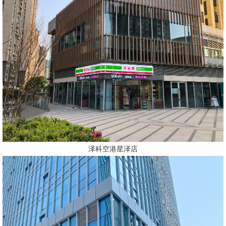
泽科空港星泽店