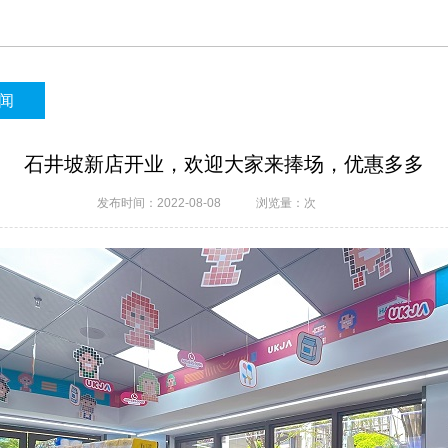
闻
石井坡新店开业，欢迎大家来捧场，优惠多多
发布时间：2022-08-08
浏览量：
次