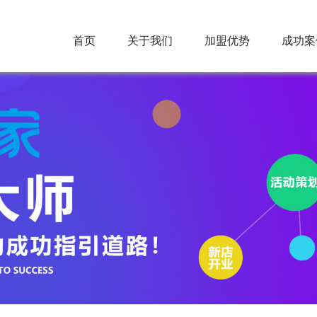
首页
关于我们
加盟优势
成功案